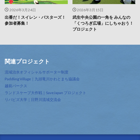
2026年3月24日
2026年3月15日
出番だ！スイレン・バスターズ！
武生中央公園の一角を みんなの
参加者募集！
「くつろぎ広場」にしちゃおう！
プロジェクト
関連プロジェクト
流域治水オフィシャルサポーター制度
Paddling Village｜九頭竜川かわとまち協議会
越前パークス
ランドスケープ大作戦｜SaveJapan プロジェクト
リバビズ大学｜日野川流域交流会