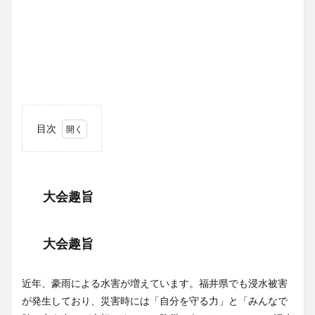
目次
1
大会
趣旨
大会趣旨
2
大会
趣旨
大会趣旨
3
日時
4
近年、豪雨による水害が増えています。福井県でも浸水被害
会場
が発生しており、災害時には「自分を守る力」と「みんなで