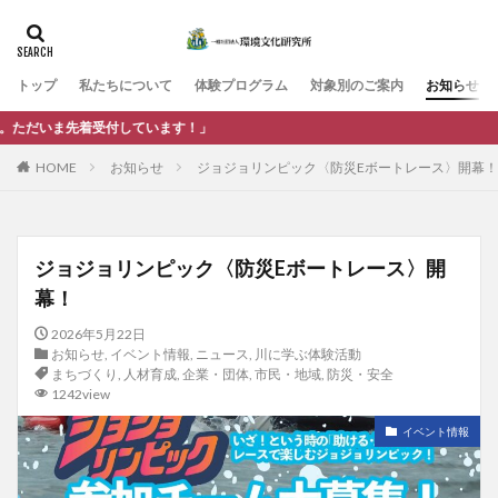
カテゴリー
トップ
私たちについて
体験プログラム
対象別のご案内
お知らせ
タグ
！」
まちづくり
人材育成
企業・団体
体験活動
健
HOME
お知らせ
ジョジョリンピック〈防災Eボートレース〉開幕！
市民・地域
教育・学校
武生中央公園
環境教育
防災・安全
ジョジョリンピック〈防災Eボートレース〉開
検索
幕！
2026年5月22日
お知らせ
,
イベント情報
,
ニュース
,
川に学ぶ体験活動
まちづくり
,
人材育成
,
企業・団体
,
市民・地域
,
防災・安全
1242view
イベント情報