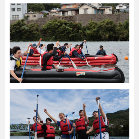
11
申込
規約
12
申込
と問
合せ