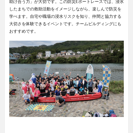
5
助け合う力」が大切です。この防災Eボートレースでは、浸水
日程
したまちでの救助活動をイメージしながら、楽しんで防災を
学べます。自宅や職場の浸水リスクを知り、仲間と協力する
6
参加
大切さを体験できるイベントです。チームビルディングにも
費
おすすめです。
7
参加
条件
8
持ち
物
9
レー
ス内
容
10
レー
ス上
の注
意点