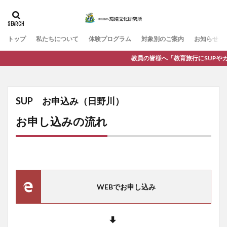
カテゴリー
トップ
私たちについて
体験プログラム
対象別のご案内
お知らせ
タグ
教員の皆様へ「教育旅行にSUPやカヌー体験
まちづくり
人材育成
企業・団体
体験活動
健
市民・地域
教育・学校
武生中央公園
環境教育
防災・安全
SUP お申込み（日野川）
お申し込みの流れ
検索
WEBでお申し込み