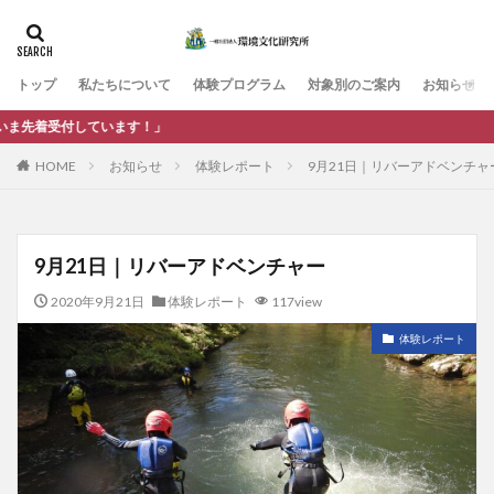
カテゴリー
トップ
私たちについて
体験プログラム
対象別のご案内
お知らせ
タグ
ます！」
まちづくり
人材育成
企業・団体
体験活動
HOME
お知らせ
体験レポート
9月21日｜リバーアドベンチャ
健康・ウェルビーイング
市民・地域
教育・学校
武生中央公園
環境教育
行政
調査・研究
防災・安全
9月21日｜リバーアドベンチャー
検索
2020年9月21日
体験レポート
117view
体験レポート