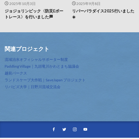
2025年10月3日
2025年9月8日
ジョジョリンピック〈防災Eボー
リバーパラダイス2025行いました
トレース〉を行いました🏁
☀️
関連プロジェクト
流域治水オフィシャルサポーター制度
Paddling Village｜九頭竜川かわとまち協議会
越前パークス
ランドスケープ大作戦｜SaveJapan プロジェクト
リバビズ大学｜日野川流域交流会