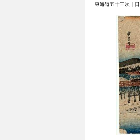
東海道五十三次｜日
の
リ
ノ
ベ
ー
シ
ョ
ン
4
次の
水辺
は
「自
分の
水
辺」
とい
う思
い、
シビ