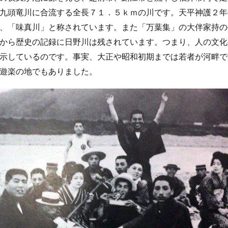
九頭竜川に合流する全長７１．５ｋｍの川です。天平神護２年(
、「味真川」と称されています。また「万葉集」の大伴家持の
から歴史の記録に日野川は残されています。つまり、人の文化
示しているのです。事実、大正や昭和初期までは若者が河畔で
遊楽の地でもありました。