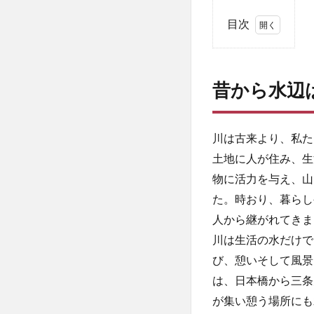
目次
1
昔
か
昔から水辺
ら
水
辺
は
川は古来より、私た
ホ
土地に人が住み、生
ッ
物に活力を与え、山
ト
ス
た。時おり、暮らし
ポ
人から継がれてきま
ッ
ト
川は生活の水だけで
び、憩いそして風景
2
歴
は、日本橋から三条
史
が集い憩う場所にも
深