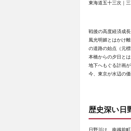
東海道五十三次｜三
ック
プラ
イド
へ
5
戦後の高度経済成長
「ボ
風光明媚とはかけ離
クの
の道路の始点（元標
水
辺、
本橋からの夕日とは
私の
地下へもぐる計画が
水
今、東京が水辺の価
辺」
に共
感し
て活
動す
る人
歴史深い日
大募
集！
日野川は、南越前町