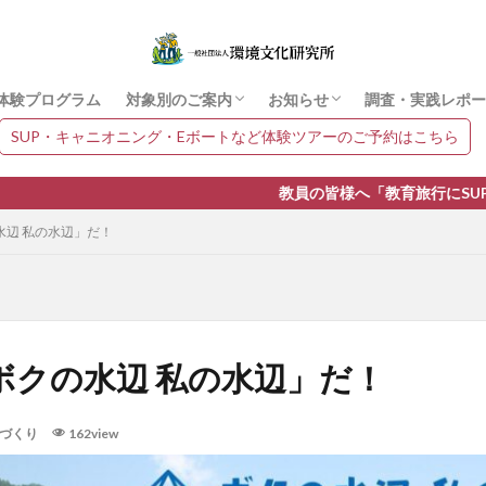
検索
体験プログラム
対象別のご案内
お知らせ
調査・実践レポー
SUP・キャニオニング・Eボートなど体験ツアーのご予約はこちら
ご相談フォーム
イベント情報
体験レポート
まちづくり
ニュース
教員の皆様へ「教育旅行にSUPやカヌー体験開催
水辺 私の水辺」だ！
「ボクの水辺 私の水辺」だ！
づくり
162view