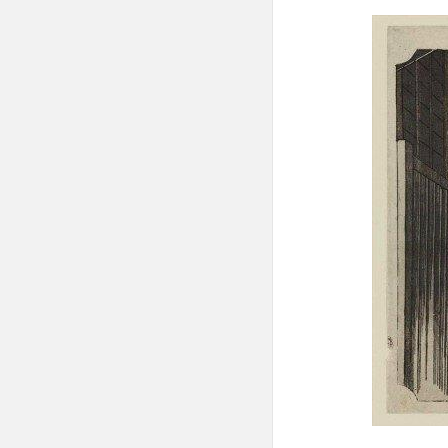
い
日
野
川
と
昔
の
川
人
た
ち
3
全
国
に
先
駆
け
た
水
辺