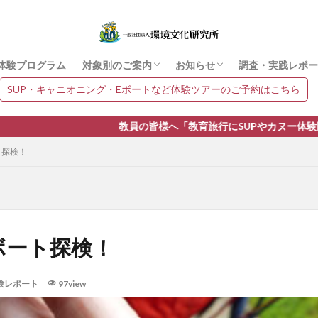
検索
体験プログラム
対象別のご案内
お知らせ
調査・実践レポー
SUP・キャニオニング・Eボートなど体験ツアーのご予約はこちら
ご相談フォーム
イベント情報
体験レポート
まちづくり
ニュース
教員の皆様へ「教育旅行にSUPやカヌー体験開催中。ただいま
ト探検！
ボート探検！
験レポート
97view