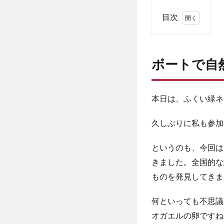
目次
1
ボー
トで
ボートで自
自然
観察
して
たら
本日は、ふくい緑ネ
思わ
ぬ発
久しぶりに私も参加
見
も…⁉
というのも、今回は
きました。全国的な
ものを発見してきま
何といっても不思議
オガエルの卵ですね