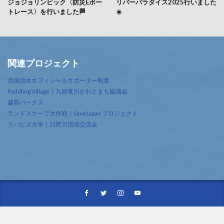
ジョジョリンピック〈防災Eボー
リバーパラダイス2025行いました
トレース〉を行いました🏁
☀️
関連プロジェクト
流域治水オフィシャルサポーター制度
Paddling Village｜九頭竜川かわとまち協議会
越前パークス
ランドスケープ大作戦｜SaveJapan プロジェクト
リバビズ大学｜日野川流域交流会