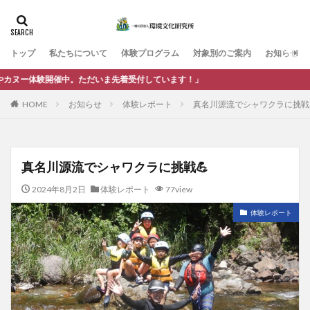
カテゴリー
トップ
私たちについて
体験プログラム
対象別のご案内
お知らせ
タグ
。ただいま先着受付しています！」
まちづくり
人材育成
企業・団体
体験活動
HOME
お知らせ
体験レポート
真名川源流でシャワクラに挑戦
健康・ウェルビーイング
市民・地域
教育・学校
武生中央公園
環境教育
行政
調査・研究
防災・安全
真名川源流でシャワクラに挑戦💪
検索
2024年8月2日
体験レポート
77view
体験レポート