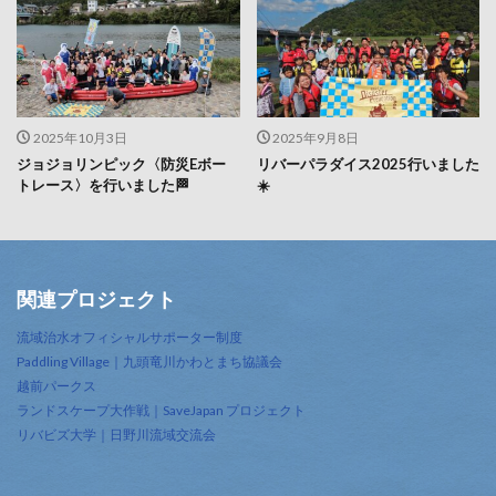
2025年10月3日
2025年9月8日
ジョジョリンピック〈防災Eボー
リバーパラダイス2025行いました
トレース〉を行いました🏁
☀️
関連プロジェクト
流域治水オフィシャルサポーター制度
Paddling Village｜九頭竜川かわとまち協議会
越前パークス
ランドスケープ大作戦｜SaveJapan プロジェクト
リバビズ大学｜日野川流域交流会