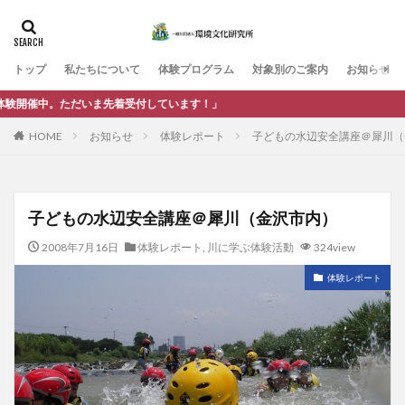
カテゴリー
トップ
私たちについて
体験プログラム
対象別のご案内
お知らせ
タグ
。ただいま先着受付しています！」
まちづくり
人材育成
企業・団体
体験活動
HOME
お知らせ
体験レポート
子どもの水辺安全講座＠犀川（
健康・ウェルビーイング
市民・地域
教育・学校
武生中央公園
環境教育
行政
調査・研究
防災・安全
子どもの水辺安全講座＠犀川（金沢市内）
検索
2008年7月16日
体験レポート
,
川に学ぶ体験活動
324view
体験レポート