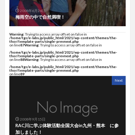
2008年6月24日
梅雨空の中で自然満喫！
Warning
: Trying to access array offset on false in
/home/tgc/e-labs.jp/public_html/2021/wp-content/themes/the-
thor/template-parts/single-prevnext.php
on line
87
Warning
: Trying to access array offset on false in
/home/tgc/e-labs.jp/public_html/2021/wp-content/themes/the-
thor/template-parts/single-prevnext.php
on line
88
Warning
: Trying to access array offset on false in
/home/tgc/e-labs.jp/public_html/2021/wp-content/themes/the-
thor/template-parts/single-prevnext.php
on line
89
Next
2008年9月15日
RAC川に学ぶ体験活動全国大会in九州・熊本 に参
加しました！