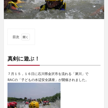
目次
1
真剣
に遊
ぶ！
真剣に遊ぶ！
７月１５，１６日に石川県金沢市を流れる「犀川」で
RACの「子どもの水辺安全講座」が開催されました。